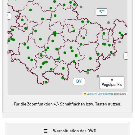
ST
HE
SN
BY
Pegelpunkte
Leaflet
|
©
OpenStreetMap
contributors
Für die Zoomfunktion +/- Schaltflächen bzw. Tasten nutzen.
Warnsituation des DWD