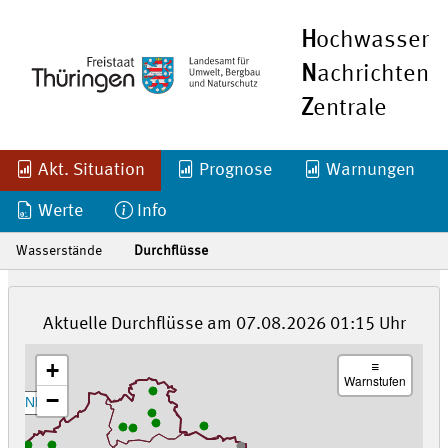
H
ochwasser
N
achrichten
Z
entrale
Akt. Situation
Prognose
Warnungen
Werte
Info
Wasserstände
Durchflüsse
Aktuelle Durchflüsse am 07.08.2026 01:15 Uhr
+
Warnstufen
−
NI