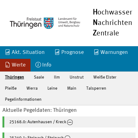
H
ochwasser
N
achrichten
Z
entrale
Akt. Situation
Prognose
Warnungen
Werte
Info
Thüringen
Saale
Ilm
Unstrut
Weiße Elster
Pleiße
Werra
Leine
Main
Talsperren
Pegelinformationen
Aktuelle Pegeldaten: Thüringen
25168.0: Autenhausen / Kreck