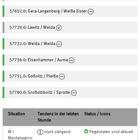
57652.0: Gera-Langenberg / Weiße Elster
57729.0: Läwitz / Weida
57732.0: Weida / Weida
57736.0: Eisenhammer / Auma
57751.0: Gößnitz / Pleiße
57780.0: Großstöbnitz / Sprotte
Situation
Tendenz in der letzten
Status / Icons
Stunde
W <
stark steigend
Pegeldaten sind aktuell
Meldebeginn