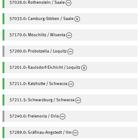
57028.0: Rothenstein / Saale
57033.0: Camburg-Stöben / Saale
57170.0: Möschlitz / Wisenta
57200.0: Probstzella / Loquitz
57201.0: Kaulsdorf-Eichicht / Loquitz
57211.0: Katzhütte / Schwarza
57211.5: Schwarzburg / Schwarza
57240.0: Freienorla / Orla
57289.0: Gräfinau-Angstedt / Ilm