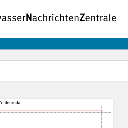
asser
N
achrichten
Z
entrale