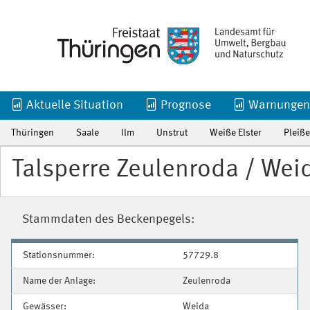
Aktuelle Situation
Prognose
Warnungen
Thüringen
Saale
Ilm
Unstrut
Weiße Elster
Pleiße
Talsperre Zeulenroda / Wei
Stammdaten des Beckenpegels:
Stationsnummer:
57729.8
Name der Anlage:
Zeulenroda
Gewässer:
Weida