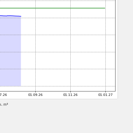
o. m³