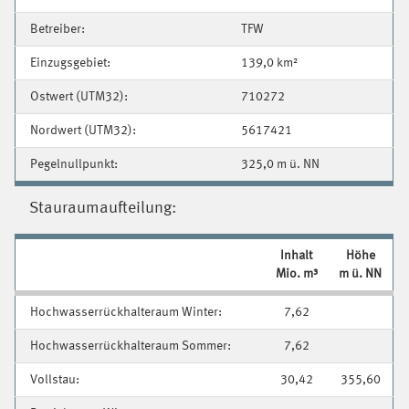
Betreiber:
TFW
Einzugsgebiet:
139,0 km²
Ostwert (UTM32):
710272
Nordwert (UTM32):
5617421
Pegelnullpunkt:
325,0 m ü. NN
Stauraumaufteilung:
Inhalt
Höhe
Mio. m³
m ü. NN
Hochwasserrückhalteraum Winter:
7,62
Hochwasserrückhalteraum Sommer:
7,62
Vollstau:
30,42
355,60