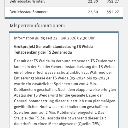
Betriebsstau Winter:
22,80
352,27
Betriebsstau Sommer:
22,80
352,27
Talsperreninformationen:
Information gültig seit 22. Juni 2026 09:30 Uhr:
Großprojekt Generalinstandsetzung TS Weida -
Teilabsenkung der TS Zeulenroda
Der mit der TS Weida im Verbund stehenden TS Zeulenroda
kommt in der Zeit der Generalinstandsetzung der TS Weida
eine höhere Hochwasserschutzfunktion zu. Während der
Entleerungsphase der TS Weida (09-2024 bis 09-2025)
wurde ein zusätzlicher Speicherraum von 4 Mio.
Kubikmetern geschaffen. Nach dem etappenweise erfolgten
Abstau der TS Weida wird für die gesamte Dauer der
Generalinstandsetzung dieser zusätzlich zum planmäßigen
gewöhnlichen Hochwasserrückhalteraum geschaffene
Speicherraum auf 2 Mio. Kubikmeter eingestellt. Das
Stauziel der TS Zeulenroda bleibt während dieser Zeit
dauerhaft um einen Meter abgesenkt (Quelle: TFW).