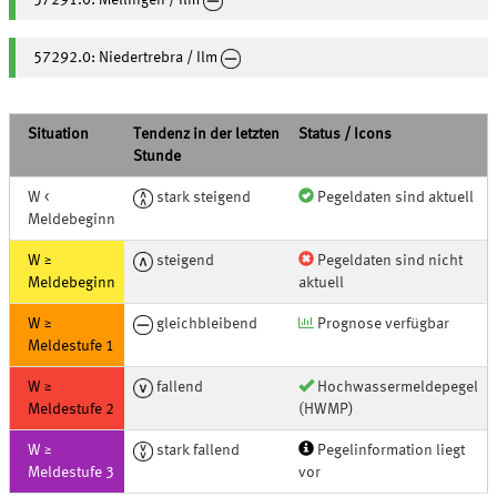
57291.0: Mellingen / Ilm
57292.0: Niedertrebra / Ilm
Situation
Tendenz in der letzten
Status / Icons
Stunde
W <
stark steigend
Pegeldaten sind aktuell
Meldebeginn
W ≥
steigend
Pegeldaten sind nicht
Meldebeginn
aktuell
W ≥
gleichbleibend
Prognose verfügbar
Meldestufe 1
W ≥
fallend
Hochwassermeldepegel
Meldestufe 2
(HWMP)
W ≥
stark fallend
Pegelinformation liegt
Meldestufe 3
vor