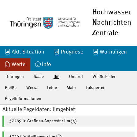
H
ochwasser
N
achrichten
Z
entrale
Akt. Situation
Prognose
Warnungen
Werte
Info
Thüringen
Saale
Ilm
Unstrut
Weiße Elster
Pleiße
Werra
Leine
Main
Talsperren
Pegelinformationen
Aktuelle Pegeldaten: Ilmgebiet
57289.0: Gräfinau-Angstedt / Ilm