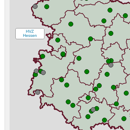
HVZ
Hessen