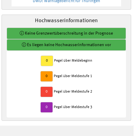
DWD: Warnlagebericht für Thüringen
Hochwasserinformationen
Keine Grenzwertüberschreitung in der Prognose
Es liegen keine Hochwasserinformationen vor
0
Pegel über Meldebeginn
0
Pegel über Meldestufe 1
0
Pegel über Meldestufe 2
0
Pegel über Meldestufe 3