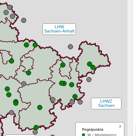
LHW
Sachsen-Anhalt
LHWZ
Sachsen
x
Pegelpunkte
W < Meldebeginn