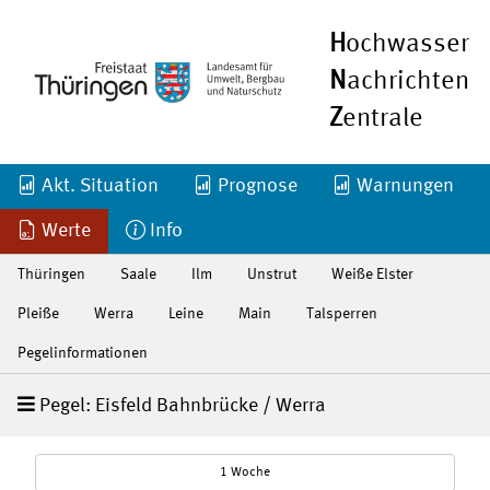
H
ochwasser
N
achrichten
Z
entrale
Akt. Situation
Prognose
Warnungen
Werte
Info
Thüringen
Saale
Ilm
Unstrut
Weiße Elster
Pleiße
Werra
Leine
Main
Talsperren
Pegelinformationen
Pegel: Eisfeld Bahnbrücke / Werra
1 Woche