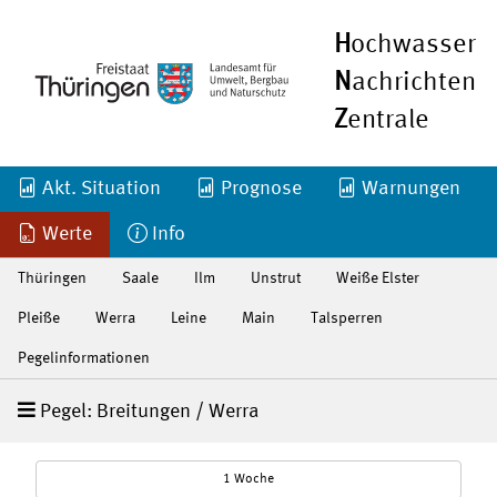
H
ochwasser
N
achrichten
Z
entrale
Akt. Situation
Prognose
Warnungen
Werte
Info
Thüringen
Saale
Ilm
Unstrut
Weiße Elster
Pleiße
Werra
Leine
Main
Talsperren
Pegelinformationen
Pegel: Breitungen / Werra
1 Woche