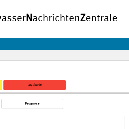
asser
N
achrichten
Z
entrale
Lagekarte
Prognose