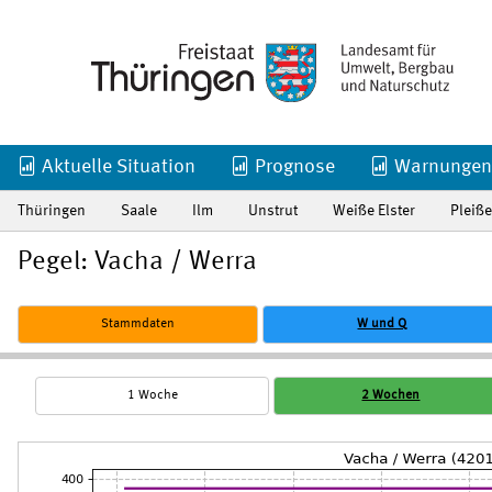
Aktuelle Situation
Prognose
Warnungen
Thüringen
Saale
Ilm
Unstrut
Weiße Elster
Pleiße
Pegel: Vacha / Werra
Stammdaten
W und Q
1 Woche
2 Wochen