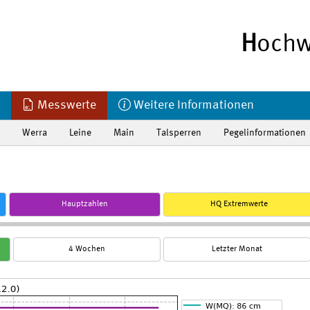
H
ochw
Messwerte
Weitere Informationen
Werra
Leine
Main
Talsperren
Pegelinformationen
Hauptzahlen
HQ Extremwerte
4 Wochen
Letzter Monat