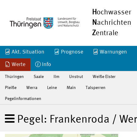
H
ochwasser
N
achrichten
Z
entrale
Akt. Situation
Prognose
Warnungen
Werte
Info
Thüringen
Saale
Ilm
Unstrut
Weiße Elster
Pleiße
Werra
Leine
Main
Talsperren
Pegelinformationen
Pegel: Frankenroda / Wer