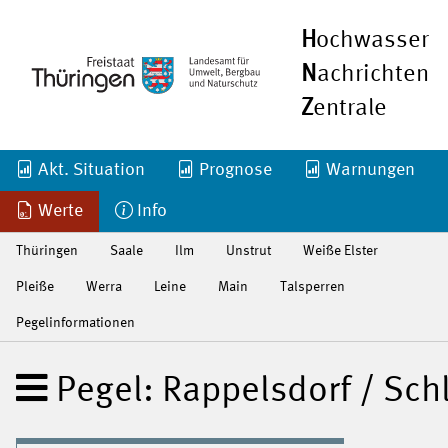
H
ochwasser
N
achrichten
Z
entrale
Akt. Situation
Prognose
Warnungen
Werte
Info
Thüringen
Saale
Ilm
Unstrut
Weiße Elster
Pleiße
Werra
Leine
Main
Talsperren
Pegelinformationen
Pegel: Rappelsdorf / Sch