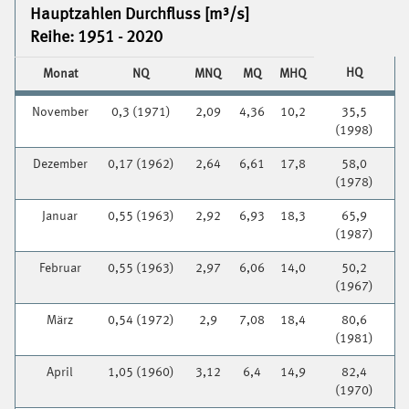
Hauptzahlen Durchfluss [m³/s]
Reihe: 1951 - 2020
HQ
Monat
NQ
MNQ
MQ
MHQ
November
0,3 (1971)
2,09
4,36
10,2
35,5
(1998)
Dezember
0,17 (1962)
2,64
6,61
17,8
58,0
(1978)
Januar
0,55 (1963)
2,92
6,93
18,3
65,9
(1987)
Februar
0,55 (1963)
2,97
6,06
14,0
50,2
(1967)
März
0,54 (1972)
2,9
7,08
18,4
80,6
(1981)
April
1,05 (1960)
3,12
6,4
14,9
82,4
(1970)