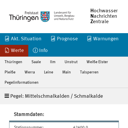
H
ochwasser
N
achrichten
Z
entrale
Akt. Situation
Prognose
Warnungen
Werte
Info
Thüringen
Saale
Ilm
Unstrut
Weiße Elster
Pleiße
Werra
Leine
Main
Talsperren
Pegelinformationen
Pegel: Mittelschmalkalden / Schmalkalde
Stammdaten:
Stationsnummer:
42400.0