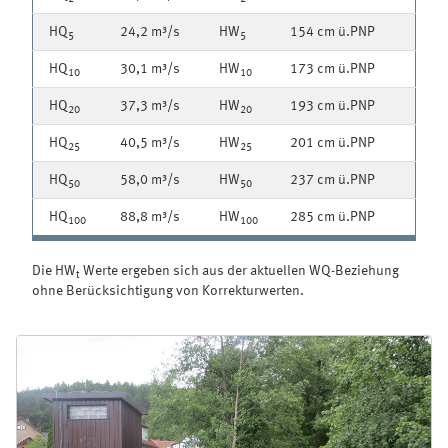
HQ
24,2 m³/s
HW
154 cm ü.PNP
5
5
HQ
30,1 m³/s
HW
173 cm ü.PNP
10
10
HQ
37,3 m³/s
HW
193 cm ü.PNP
20
20
HQ
40,5 m³/s
HW
201 cm ü.PNP
25
25
HQ
58,0 m³/s
HW
237 cm ü.PNP
50
50
HQ
88,8 m³/s
HW
285 cm ü.PNP
100
100
Die HW
Werte ergeben sich aus der aktuellen WQ-Beziehung
t
ohne Berücksichtigung von Korrekturwerten.