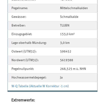
Pegelname:
Mittelschmalkalden
Gewässer:
Schmalkalde
Betreiber:
TLUBN
Einzugsgebiet:
153,0 km²
Lage oberhalb Mündung:
3,0 km
Ostwert (UTM32):
598452
Nordwert (UTM32):
5619388
Pegelnullpunkt:
268,525 m ü. NHN
Hochwassermeldepegel:
Ja
W-Q Tabelle (Aktuelle W Korrektur -1 cm)
Extremwerte: