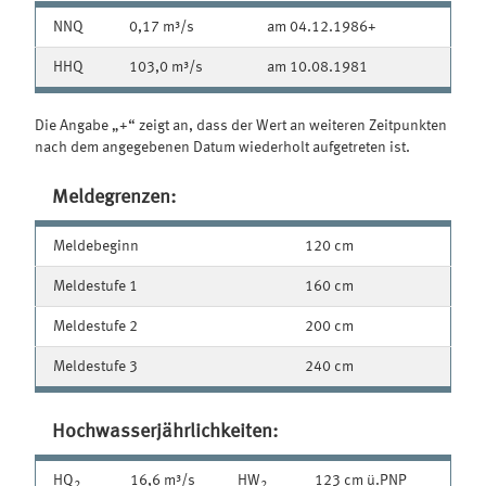
NNQ
0,17 m³/s
am 04.12.1986+
HHQ
103,0 m³/s
am 10.08.1981
Die Angabe „+“ zeigt an, dass der Wert an weiteren Zeitpunkten
nach dem angegebenen Datum wiederholt aufgetreten ist.
Meldegrenzen:
Meldebeginn
120 cm
Meldestufe 1
160 cm
Meldestufe 2
200 cm
Meldestufe 3
240 cm
Hochwasserjährlichkeiten:
HQ
16,6 m³/s
HW
123 cm ü.PNP
2
2