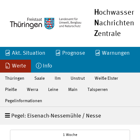
H
ochwasser
N
achrichten
Z
entrale
Akt. Situation
Prognose
Warnungen
Werte
Info
Thüringen
Saale
Ilm
Unstrut
Weiße Elster
Pleiße
Werra
Leine
Main
Talsperren
Pegelinformationen
Pegel: Eisenach-Nessemühle / Nesse
1 Woche