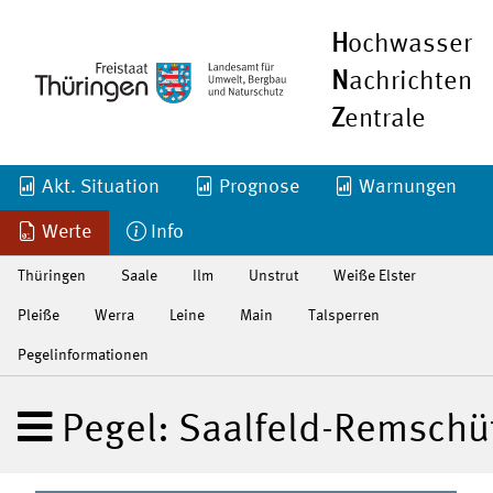
H
ochwasser
N
achrichten
Z
entrale
Akt. Situation
Prognose
Warnungen
Werte
Info
Thüringen
Saale
Ilm
Unstrut
Weiße Elster
Pleiße
Werra
Leine
Main
Talsperren
Pegelinformationen
Pegel: Saalfeld-Remschüt