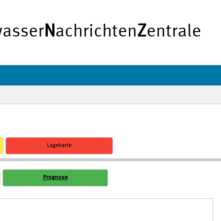
asser
N
achrichten
Z
entrale
Lagekarte
Prognose