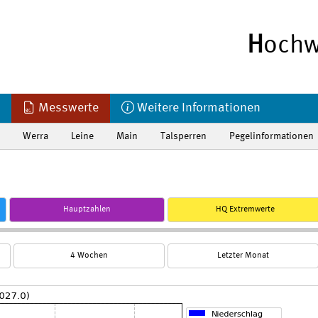
H
ochw
Messwerte
Weitere Informationen
Werra
Leine
Main
Talsperren
Pegelinformationen
Hauptzahlen
HQ Extremwerte
4 Wochen
Letzter Monat