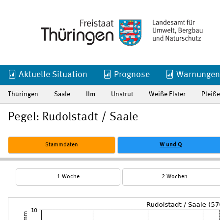
Aktuelle Situation
Prognose
Warnungen
Thüringen
Saale
Ilm
Unstrut
Weiße Elster
Pleiße
Pegel: Rudolstadt / Saale
Stammdaten
W und Q
1 Woche
2 Wochen