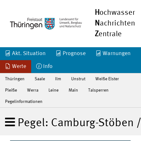
H
ochwasser
N
achrichten
Z
entrale
Akt. Situation
Prognose
Warnungen
Werte
Info
Thüringen
Saale
Ilm
Unstrut
Weiße Elster
Pleiße
Werra
Leine
Main
Talsperren
Pegelinformationen
Pegel: Camburg-Stöben /