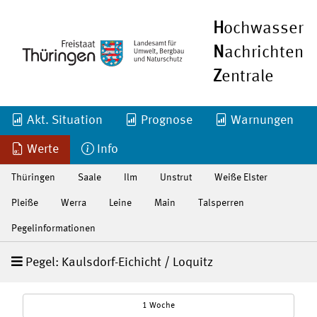
H
ochwasser
N
achrichten
Z
entrale
Akt. Situation
Prognose
Warnungen
Werte
Info
Thüringen
Saale
Ilm
Unstrut
Weiße Elster
Pleiße
Werra
Leine
Main
Talsperren
Pegelinformationen
Pegel: Kaulsdorf-Eichicht / Loquitz
1 Woche