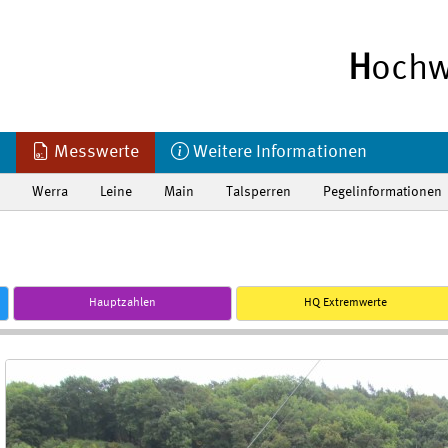
H
ochw
Messwerte
Weitere Informationen
Werra
Leine
Main
Talsperren
Pegelinformationen
Hauptzahlen
HQ Extremwerte