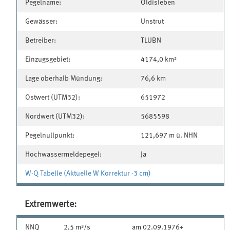
Pegelname:
Oldisleben
Gewässer:
Unstrut
Betreiber:
TLUBN
Einzugsgebiet:
4174,0 km²
Lage oberhalb Mündung:
76,6 km
Ostwert (UTM32):
651972
Nordwert (UTM32):
5685598
Pegelnullpunkt:
121,697 m ü. NHN
Hochwassermeldepegel:
Ja
W-Q Tabelle (Aktuelle W Korrektur -3 cm)
Extremwerte:
NNQ
2,5 m³/s
am 02.09.1976+