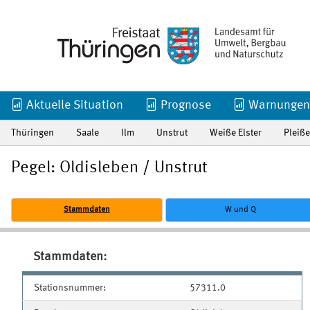
Aktuelle Situation
Prognose
Warnungen
Thüringen
Saale
Ilm
Unstrut
Weiße Elster
Pleiße
Pegel: Oldisleben / Unstrut
Stammdaten
W und Q
Stammdaten:
Stationsnummer:
57311.0