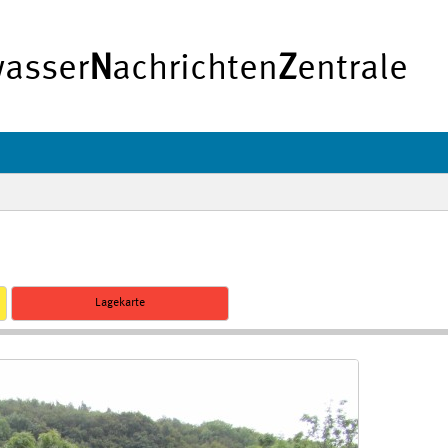
asser
N
achrichten
Z
entrale
Lagekarte