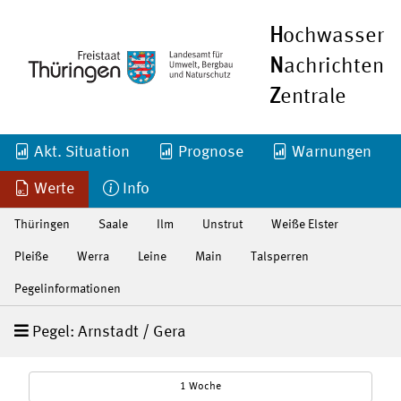
H
ochwasser
N
achrichten
Z
entrale
Akt. Situation
Prognose
Warnungen
Werte
Info
Thüringen
Saale
Ilm
Unstrut
Weiße Elster
Pleiße
Werra
Leine
Main
Talsperren
Pegelinformationen
Pegel: Arnstadt / Gera
1 Woche