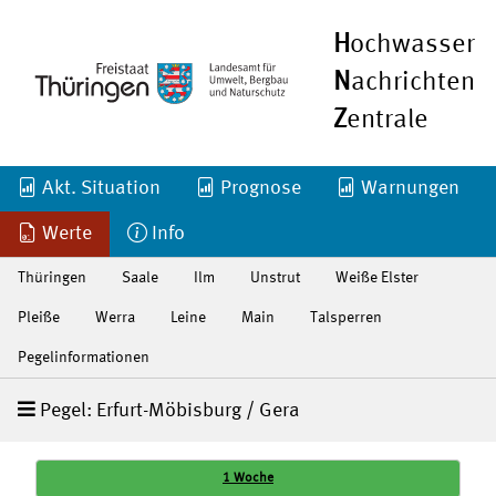
H
ochwasser
N
achrichten
Z
entrale
Akt. Situation
Prognose
Warnungen
Werte
Info
Thüringen
Saale
Ilm
Unstrut
Weiße Elster
Pleiße
Werra
Leine
Main
Talsperren
Pegelinformationen
Pegel: Erfurt-Möbisburg / Gera
1 Woche