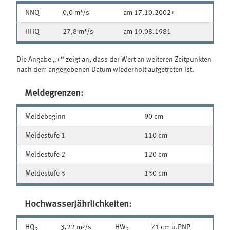
NNQ
0,0 m³/s
am 17.10.2002+
HHQ
27,8 m³/s
am 10.08.1981
Die Angabe „+“ zeigt an, dass der Wert an weiteren Zeitpunkten
nach dem angegebenen Datum wiederholt aufgetreten ist.
Meldegrenzen:
Meldebeginn
90 cm
Meldestufe 1
110 cm
Meldestufe 2
120 cm
Meldestufe 3
130 cm
Hochwasserjährlichkeiten:
HQ
3,22 m³/s
HW
71 cm ü.PNP
2
2