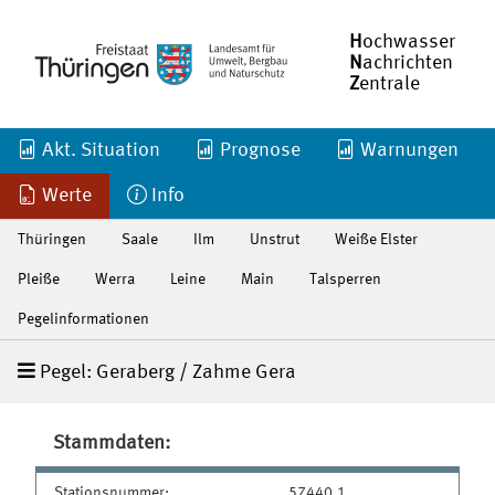
H
ochwasser
N
achrichten
Z
entrale
Akt. Situation
Prognose
Warnungen
Werte
Info
Thüringen
Saale
Ilm
Unstrut
Weiße Elster
Pleiße
Werra
Leine
Main
Talsperren
Pegelinformationen
Pegel: Geraberg / Zahme Gera
Stammdaten:
Stationsnummer:
57440.1