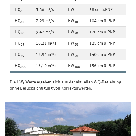
HQ
5,36 m³/s
HW
88 cm ü.PNP
5
5
HQ
7,23 m³/s
HW
104 cm ü.PNP
10
10
HQ
9,42 m³/s
HW
120 cm ü.PNP
20
20
HQ
10,21 m³/s
HW
125 cm ü.PNP
25
25
HQ
12,94 m³/s
HW
140 cm ü.PNP
50
50
HQ
16,19 m³/s
HW
156 cm ü.PNP
100
100
Die HW
Werte ergeben sich aus der aktuellen WQ-Beziehung
t
ohne Berücksichtigung von Korrekturwerten.