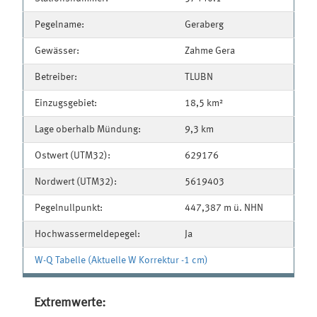
Pegelname:
Geraberg
Gewässer:
Zahme Gera
Betreiber:
TLUBN
Einzugsgebiet:
18,5 km²
Lage oberhalb Mündung:
9,3 km
Ostwert (UTM32):
629176
Nordwert (UTM32):
5619403
Pegelnullpunkt:
447,387 m ü. NHN
Hochwassermeldepegel:
Ja
W-Q Tabelle (Aktuelle W Korrektur -1 cm)
Extremwerte: