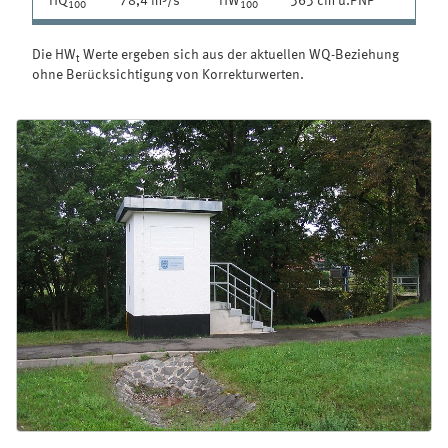
HQ
78,4 m³/s
HW
363 cm ü.PNP
100
100
Die HW
Werte ergeben sich aus der aktuellen WQ-Beziehung
t
ohne Berücksichtigung von Korrekturwerten.