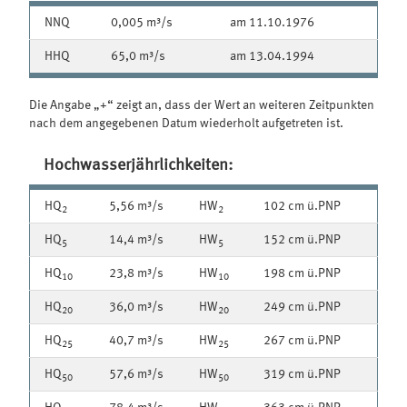
NNQ
0,005 m³/s
am 11.10.1976
HHQ
65,0 m³/s
am 13.04.1994
Die Angabe „+“ zeigt an, dass der Wert an weiteren Zeitpunkten
nach dem angegebenen Datum wiederholt aufgetreten ist.
Hochwasserjährlichkeiten:
HQ
5,56 m³/s
HW
102 cm ü.PNP
2
2
HQ
14,4 m³/s
HW
152 cm ü.PNP
5
5
HQ
23,8 m³/s
HW
198 cm ü.PNP
10
10
HQ
36,0 m³/s
HW
249 cm ü.PNP
20
20
HQ
40,7 m³/s
HW
267 cm ü.PNP
25
25
HQ
57,6 m³/s
HW
319 cm ü.PNP
50
50