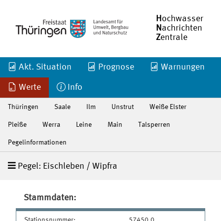
H
ochwasser
N
achrichten
Z
entrale
Akt. Situation
Prognose
Warnungen
Werte
Info
Thüringen
Saale
Ilm
Unstrut
Weiße Elster
Pleiße
Werra
Leine
Main
Talsperren
Pegelinformationen
Pegel: Eischleben / Wipfra
Stammdaten:
Stationsnummer:
57450.0