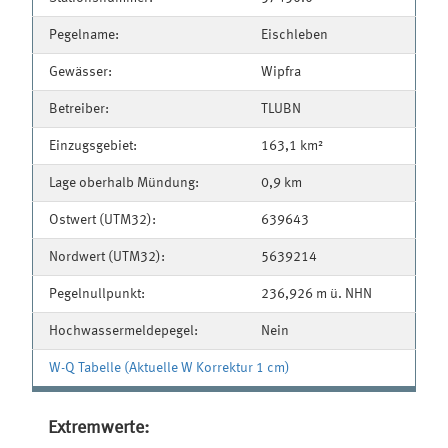
Pegelname:
Eischleben
Gewässer:
Wipfra
Betreiber:
TLUBN
Einzugsgebiet:
163,1 km²
Lage oberhalb Mündung:
0,9 km
Ostwert (UTM32):
639643
Nordwert (UTM32):
5639214
Pegelnullpunkt:
236,926 m ü. NHN
Hochwassermeldepegel:
Nein
W-Q Tabelle (Aktuelle W Korrektur 1 cm)
Extremwerte: