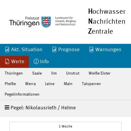
H
ochwasser
N
achrichten
Z
entrale
Akt. Situation
Prognose
Warnungen
Werte
Info
Thüringen
Saale
Ilm
Unstrut
Weiße Elster
Pleiße
Werra
Leine
Main
Talsperren
Pegelinformationen
Pegel: Nikolausrieth / Helme
1 Woche