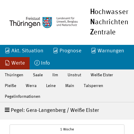
H
ochwasser
N
achrichten
Z
entrale
Akt. Situation
Prognose
Warnungen
Werte
Info
Thüringen
Saale
Ilm
Unstrut
Weiße Elster
Pleiße
Werra
Leine
Main
Talsperren
Pegelinformationen
Pegel: Gera-Langenberg / Weiße Elster
1 Woche