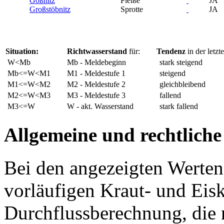
Gößnitz
Pleiße
JA
Großstöbnitz
Sprotte
JA
Situation:
Richtwasserstand
für:
Tendenz
in der letzt
W<Mb
Mb - Meldebeginn
stark steigend
Mb<=W<M1
M1 - Meldestufe 1
steigend
M1<=W<M2
M2 - Meldestufe 2
gleichbleibend
M2<=W<M3
M3 - Meldestufe 3
fallend
M3<=W
W - akt. Wasserstand
stark fallend
Allgemeine und rechtliche
Bei den angezeigten Werten
vorläufigen Kraut- und Eisk
Durchflussberechnung, die n