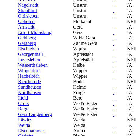
Nägelstedt
Unstrut
JA
Straußfurt
Unstrut
JA
Oldisleben
Unstrut
JA
Gehofen
Flutkanal
NEI
Arnstadt
Gera
JA
Erfurt-Möbisburg
Gera
JA
Gehlberg
Wilde Gera
JA
Geraberg
Zahme Gera
JA
Eischleben
Wipfra
NEI
Georgenthal1
Apfelstädt
JA
Ingersleben
Apfelstädt
NEI
Wasserthaleben
Helbe
JA
Wipperdorf
Wipper
JA
Hachelbich
Wipper
JA
Bleicherode
Bode
NEI
Sundhausen
Helme
JA
Nordhausen
Zorge
JA
Ilfeld
Bere
JA
Greiz
Weiße Elster
JA
Berga
Weiße Elster
JA
Gera-Langenberg
Weiße Elster
JA
Läwitz
Weida
NEI
Weida
Weida
JA
Eisenhammer
Auma
JA