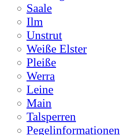
Saale
Ilm
Unstrut
Weiße Elster
Pleiße
Werra
Leine
Main
Talsperren
Pegelinformationen