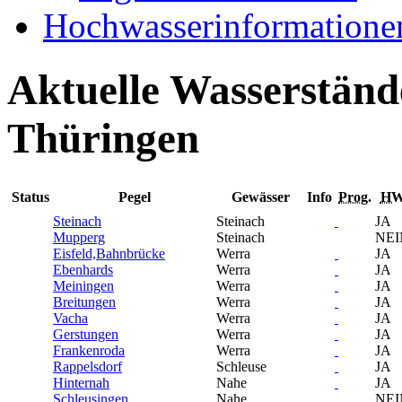
Hochwasserinformatione
Aktuelle Wasserständ
Thüringen
Status
Pegel
Gewässer
Info
Prog.
H
Steinach
Steinach
JA
Mupperg
Steinach
NEI
Eisfeld,Bahnbrücke
Werra
JA
Ebenhards
Werra
JA
Meiningen
Werra
JA
Breitungen
Werra
JA
Vacha
Werra
JA
Gerstungen
Werra
JA
Frankenroda
Werra
JA
Rappelsdorf
Schleuse
JA
Hinternah
Nahe
JA
Schleusingen
Nahe
NEI