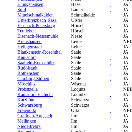
Ellingshausen
Hasel
JA
Suhl
Lauter
JA
Mittelschmalkalden
Schmalkalde
JA
Unterbreizbach-Räsa
Ulster
JA
Eisenach-Petersberg
Hörsel
JA
Teutleben
Hörsel
JA
Eisenach-Nessemühle
Nesse
JA
Arenshausen
Leine
NEI
Heiligenstadt
Leine
JA
Blankenstein-Rosenthal
Saale
JA
Kaulsdorf
Saale
JA
Saalfeld-Remschütz
Saale
JA
Rudolstadt
Saale
JA
Rothenstein
Saale
JA
Camburg-Stöben
Saale
JA
Möschlitz
Wisenta
JA
Probstzella
Loquitz
NEI
Kaulsdorf-Eichicht
Loquitz
JA
Katzhütte
Schwarza
JA
Schwarzburg
Schwarza
JA
Freienorla
Orla
NEI
Gräfinau-Angstedt
Ilm
JA
Mellingen
Ilm
JA
Niedertrebra
Ilm
JA
Ammern
Unstrut
JA