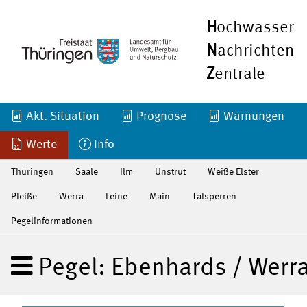
H
ochwasser
N
achrichten
Z
entrale
Akt. Situation
Prognose
Warnungen
Werte
Info
Thüringen
Saale
Ilm
Unstrut
Weiße Elster
Pleiße
Werra
Leine
Main
Talsperren
Pegelinformationen
Pegel: Ebenhards / Werr