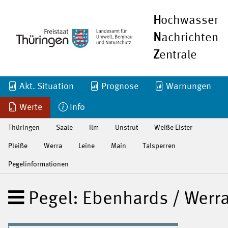
H
ochwasser
N
achrichten
Z
entrale
Akt. Situation
Prognose
Warnungen
Werte
Info
Thüringen
Saale
Ilm
Unstrut
Weiße Elster
Pleiße
Werra
Leine
Main
Talsperren
Pegelinformationen
Pegel: Ebenhards / Werr