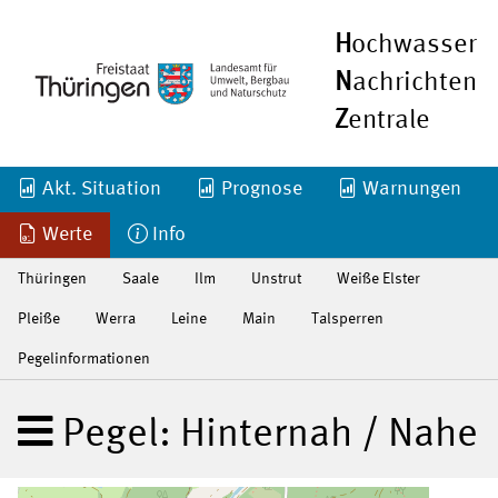
H
ochwasser
N
achrichten
Z
entrale
Akt. Situation
Prognose
Warnungen
Werte
Info
Thüringen
Saale
Ilm
Unstrut
Weiße Elster
Pleiße
Werra
Leine
Main
Talsperren
Pegelinformationen
Pegel: Hinternah / Nahe