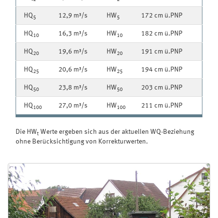
HQ
12,9 m³/s
HW
172 cm ü.PNP
5
5
HQ
16,3 m³/s
HW
182 cm ü.PNP
10
10
HQ
19,6 m³/s
HW
191 cm ü.PNP
20
20
HQ
20,6 m³/s
HW
194 cm ü.PNP
25
25
HQ
23,8 m³/s
HW
203 cm ü.PNP
50
50
HQ
27,0 m³/s
HW
211 cm ü.PNP
100
100
Die HW
Werte ergeben sich aus der aktuellen WQ-Beziehung
t
ohne Berücksichtigung von Korrekturwerten.