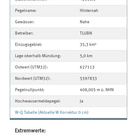
Pegelname:
Hinternah
Gewässer:
Nahe
Betreiber:
TLUBN
Einzugsgebiet:
35,3 km²
Lage oberhalb Mündung:
5,0 km
Ostwert (UTM32):
627113
Nordwert (UTM32):
5597833
Pegelnullpunkt:
408,005 m ü. NHN
Hochwassermeldepegel:
Ja
W-Q Tabelle (Aktuelle W Korrektur 0 cm)
Extremwerte: