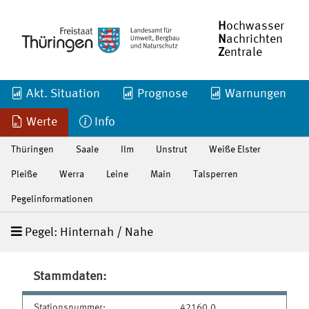
H
ochwasser
N
achrichten
Z
entrale
Akt. Situation
Prognose
Warnungen
Werte
Info
Thüringen
Saale
Ilm
Unstrut
Weiße Elster
Pleiße
Werra
Leine
Main
Talsperren
Pegelinformationen
Pegel: Hinternah / Nahe
Stammdaten:
Stationsnummer:
42160.0