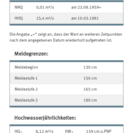
NNQ
0,01 m³/s
am 23.08.1959+
HHQ
25,4 m³/s
am 10.03.1981
Die Angabe „+“ zeigt an, dass der Wert an weiteren Zeitpunkten
nach dem angegebenen Datum wiederholt aufgetreten ist.
Meldegrenzen:
Meldebeginn
130 cm
Meldestufe 1
150 cm
Meldestufe 2
165 cm
Meldestufe 3
180 cm
Hochwasserjährlichkeiten:
HQ
8,12 m³/s
HW
159 cm ü.PNP
2
2