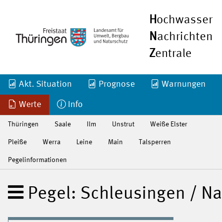
H
ochwasser
N
achrichten
Z
entrale
Akt. Situation
Prognose
Warnungen
Werte
Info
Thüringen
Saale
Ilm
Unstrut
Weiße Elster
Pleiße
Werra
Leine
Main
Talsperren
Pegelinformationen
Pegel: Schleusingen / N