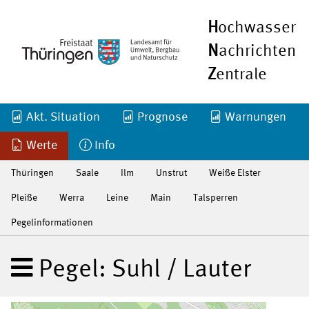
H
ochwasser
N
achrichten
Z
entrale
Akt. Situation
Prognose
Warnungen
Werte
Info
Thüringen
Saale
Ilm
Unstrut
Weiße Elster
Pleiße
Werra
Leine
Main
Talsperren
Pegelinformationen
Pegel: Suhl / Lauter