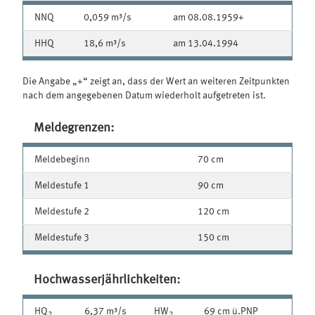
NNQ
0,059 m³/s
am 08.08.1959+
HHQ
18,6 m³/s
am 13.04.1994
Die Angabe „+“ zeigt an, dass der Wert an weiteren Zeitpunkten
nach dem angegebenen Datum wiederholt aufgetreten ist.
Meldegrenzen:
Meldebeginn
70 cm
Meldestufe 1
90 cm
Meldestufe 2
120 cm
Meldestufe 3
150 cm
Hochwasserjährlichkeiten:
HQ
6,37 m³/s
HW
69 cm ü.PNP
2
2