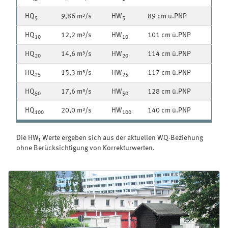
HQ
9,86 m³/s
HW
89 cm ü.PNP
5
5
HQ
12,2 m³/s
HW
101 cm ü.PNP
10
10
HQ
14,6 m³/s
HW
114 cm ü.PNP
20
20
HQ
15,3 m³/s
HW
117 cm ü.PNP
25
25
HQ
17,6 m³/s
HW
128 cm ü.PNP
50
50
HQ
20,0 m³/s
HW
140 cm ü.PNP
100
100
Die HW
Werte ergeben sich aus der aktuellen WQ-Beziehung
t
ohne Berücksichtigung von Korrekturwerten.