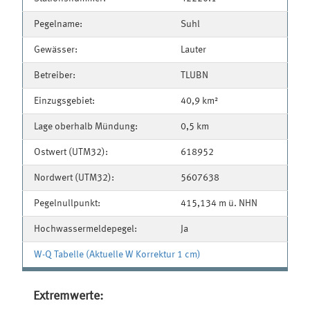
Pegelname:
Suhl
Gewässer:
Lauter
Betreiber:
TLUBN
Einzugsgebiet:
40,9 km²
Lage oberhalb Mündung:
0,5 km
Ostwert (UTM32):
618952
Nordwert (UTM32):
5607638
Pegelnullpunkt:
415,134 m ü. NHN
Hochwassermeldepegel:
Ja
W-Q Tabelle (Aktuelle W Korrektur 1 cm)
Extremwerte: