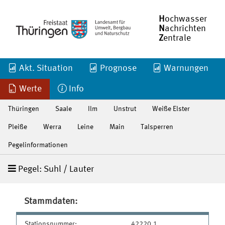
H
ochwasser
N
achrichten
Z
entrale
Akt. Situation
Prognose
Warnungen
Werte
Info
Thüringen
Saale
Ilm
Unstrut
Weiße Elster
Pleiße
Werra
Leine
Main
Talsperren
Pegelinformationen
Pegel: Suhl / Lauter
Stammdaten:
Stationsnummer:
42220.1