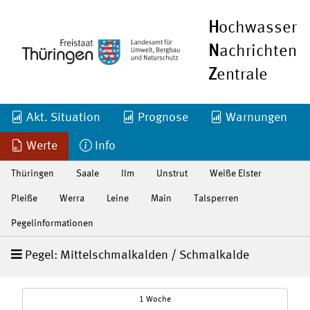
H
ochwasser
N
achrichten
Z
entrale
Akt. Situation
Prognose
Warnungen
Werte
Info
Thüringen
Saale
Ilm
Unstrut
Weiße Elster
Pleiße
Werra
Leine
Main
Talsperren
Pegelinformationen
Pegel: Mittelschmalkalden / Schmalkalde
1 Woche