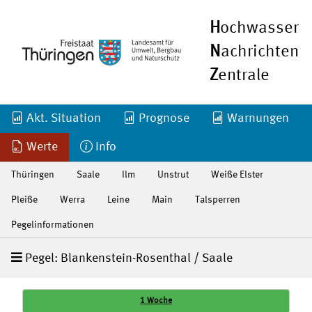
H
ochwasser
N
achrichten
Z
entrale
Akt. Situation
Prognose
Warnungen
Werte
Info
Thüringen
Saale
Ilm
Unstrut
Weiße Elster
Pleiße
Werra
Leine
Main
Talsperren
Pegelinformationen
Pegel: Blankenstein-Rosenthal / Saale
1 Woche