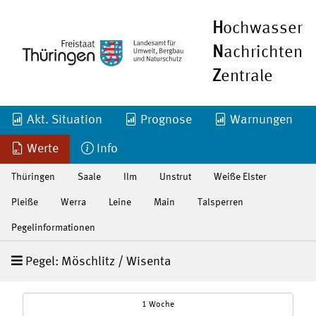
H
ochwasser
N
achrichten
Z
entrale
Akt. Situation
Prognose
Warnungen
Werte
Info
Thüringen
Saale
Ilm
Unstrut
Weiße Elster
Pleiße
Werra
Leine
Main
Talsperren
Pegelinformationen
Pegel: Möschlitz / Wisenta
1 Woche