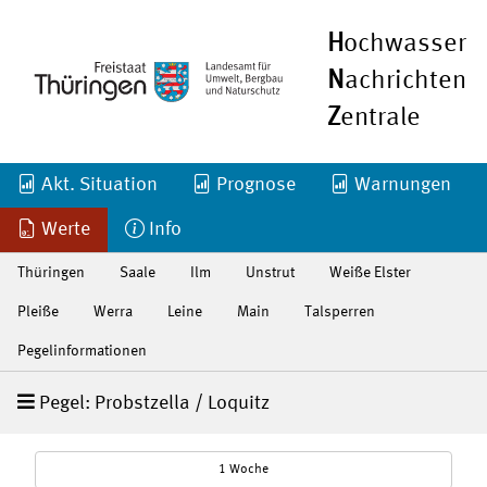
H
ochwasser
N
achrichten
Z
entrale
Akt. Situation
Prognose
Warnungen
Werte
Info
Thüringen
Saale
Ilm
Unstrut
Weiße Elster
Pleiße
Werra
Leine
Main
Talsperren
Pegelinformationen
Pegel: Probstzella / Loquitz
1 Woche