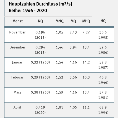
Hauptzahlen Durchfluss [m³/s]
Reihe: 1946 - 2020
HQ
Monat
NQ
MNQ
MQ
MHQ
November
0,196
1,05
2,43
7,27
36,6
(2018)
(1998)
Dezember
0,294
1,46
3,94
13,4
59,6
(2018)
(1986)
Januar
0,33 (1963)
1,54
4,16
14,2
52,8
(1987)
Februar
0,29 (1963)
1,52
3,56
10,3
46,8
(1946)
März
0,38 (1963)
1,59
4,16
13,4
57,8
(1981)
April
0,419
1,81
4,05
11,1
68,9
(2020)
(1994)