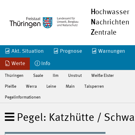
H
ochwasser
N
achrichten
Z
entrale
Akt. Situation
Prognose
Warnungen
Werte
Info
Thüringen
Saale
Ilm
Unstrut
Weiße Elster
Pleiße
Werra
Leine
Main
Talsperren
Pegelinformationen
Pegel: Katzhütte / Schwa