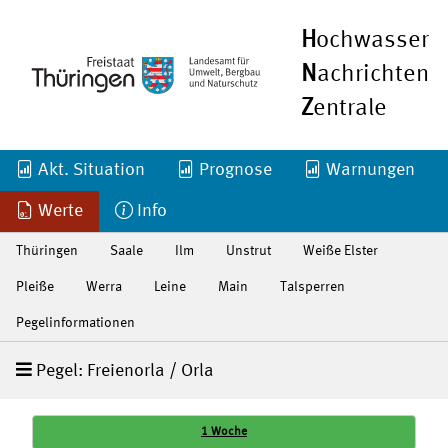
H
ochwasser
N
achrichten
Z
entrale
Akt. Situation
Prognose
Warnungen
Werte
Info
Thüringen
Saale
Ilm
Unstrut
Weiße Elster
Pleiße
Werra
Leine
Main
Talsperren
Pegelinformationen
Pegel: Freienorla / Orla
1 Woche