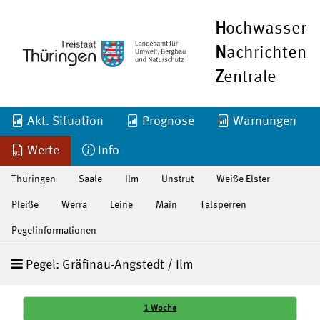
H
ochwasser
N
achrichten
Z
entrale
Akt. Situation
Prognose
Warnungen
Werte
Info
Thüringen
Saale
Ilm
Unstrut
Weiße Elster
Pleiße
Werra
Leine
Main
Talsperren
Pegelinformationen
Pegel: Gräfinau-Angstedt / Ilm
1 Woche