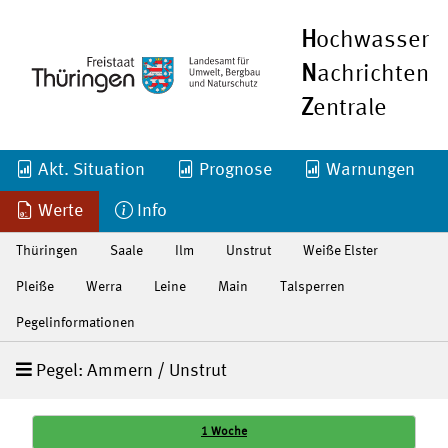
H
ochwasser
N
achrichten
Z
entrale
Akt. Situation
Prognose
Warnungen
Werte
Info
Thüringen
Saale
Ilm
Unstrut
Weiße Elster
Pleiße
Werra
Leine
Main
Talsperren
Pegelinformationen
Pegel: Ammern / Unstrut
1 Woche