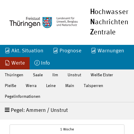
H
ochwasser
N
achrichten
Z
entrale
Akt. Situation
Prognose
Warnungen
Werte
Info
Thüringen
Saale
Ilm
Unstrut
Weiße Elster
Pleiße
Werra
Leine
Main
Talsperren
Pegelinformationen
Pegel: Ammern / Unstrut
1 Woche