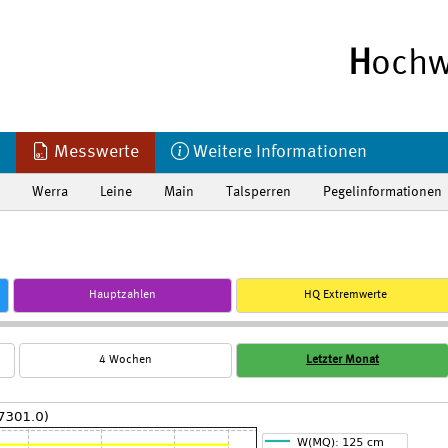
H
ochw
Messwerte
Weitere Informationen
Werra
Leine
Main
Talsperren
Pegelinformationen
Hauptzahlen
HQ Extremwerte
4 Wochen
Letzter Monat