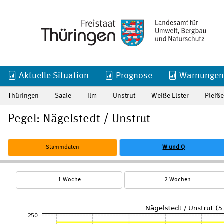
Aktuelle Situation
Prognose
Warnungen
Thüringen
Saale
Ilm
Unstrut
Weiße Elster
Pleiße
Pegel: Nägelstedt / Unstrut
Stammdaten
W und Q
1 Woche
2 Wochen