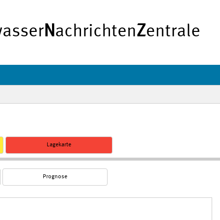
asser
N
achrichten
Z
entrale
Lagekarte
Prognose