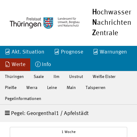
H
ochwasser
N
achrichten
Z
entrale
Akt. Situation
Prognose
Warnungen
Werte
Info
Thüringen
Saale
Ilm
Unstrut
Weiße Elster
Pleiße
Werra
Leine
Main
Talsperren
Pegelinformationen
Pegel: Georgenthal1 / Apfelstädt
1 Woche