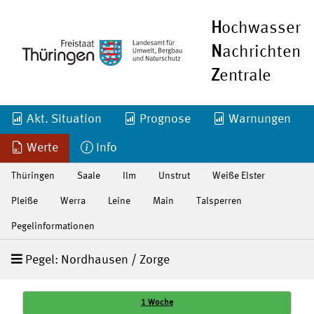
H
ochwasser
N
achrichten
Z
entrale
Akt. Situation
Prognose
Warnungen
Werte
Info
Thüringen
Saale
Ilm
Unstrut
Weiße Elster
Pleiße
Werra
Leine
Main
Talsperren
Pegelinformationen
Pegel: Nordhausen / Zorge
1 Woche