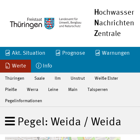
H
ochwasser
N
achrichten
Z
entrale
Akt. Situation
Prognose
Warnungen
Werte
Info
Thüringen
Saale
Ilm
Unstrut
Weiße Elster
Pleiße
Werra
Leine
Main
Talsperren
Pegelinformationen
Pegel: Weida / Weida