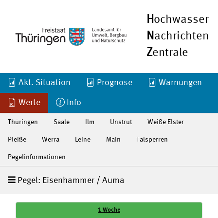
H
ochwasser
N
achrichten
Z
entrale
Akt. Situation
Prognose
Warnungen
Werte
Info
Thüringen
Saale
Ilm
Unstrut
Weiße Elster
Pleiße
Werra
Leine
Main
Talsperren
Pegelinformationen
Pegel: Eisenhammer / Auma
1 Woche