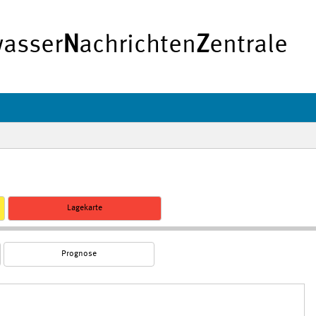
asser
N
achrichten
Z
entrale
Lagekarte
Prognose