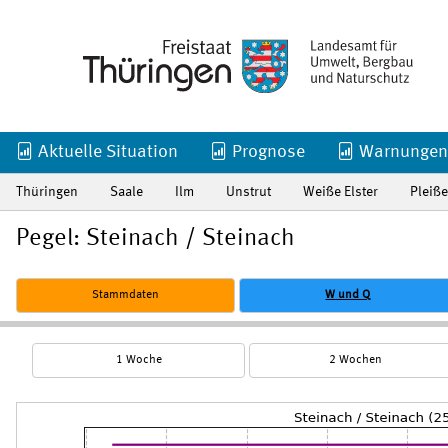
Aktuelle Situation
Prognose
Warnungen
Thüringen
Saale
Ilm
Unstrut
Weiße Elster
Pleiße
Pegel: Steinach / Steinach
Stammdaten
W und Q
1 Woche
2 Wochen