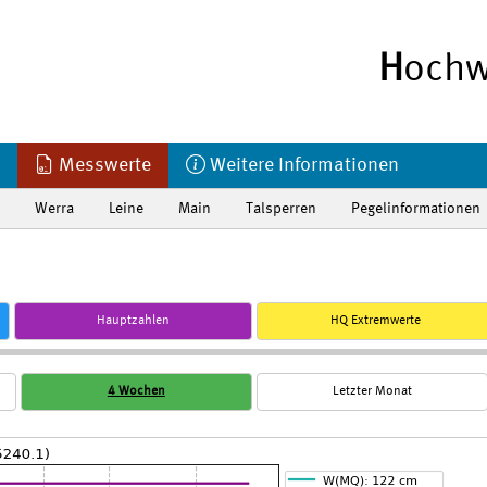
H
ochw
Messwerte
Weitere Informationen
Werra
Leine
Main
Talsperren
Pegelinformationen
Hauptzahlen
HQ Extremwerte
4 Wochen
Letzter Monat