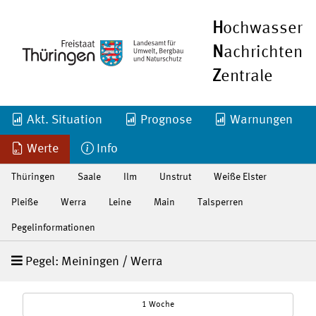
H
ochwasser
N
achrichten
Z
entrale
Akt. Situation
Prognose
Warnungen
Werte
Info
Thüringen
Saale
Ilm
Unstrut
Weiße Elster
Pleiße
Werra
Leine
Main
Talsperren
Pegelinformationen
Pegel: Meiningen / Werra
1 Woche