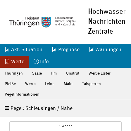
H
ochwasser
N
achrichten
Z
entrale
Akt. Situation
Prognose
Warnungen
Werte
Info
Thüringen
Saale
Ilm
Unstrut
Weiße Elster
Pleiße
Werra
Leine
Main
Talsperren
Pegelinformationen
Pegel: Schleusingen / Nahe
1 Woche