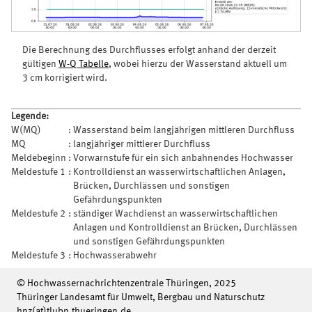
Die Berechnung des Durchflusses erfolgt anhand der derzeit
gültigen
W-Q Tabelle
, wobei hierzu der Wasserstand aktuell um
3 cm korrigiert wird.
Legende:
W(MQ)
:
Wasserstand beim langjährigen mittleren Durchfluss
MQ
:
langjähriger mittlerer Durchfluss
Meldebeginn
:
Vorwarnstufe für ein sich anbahnendes Hochwasser
Meldestufe 1
:
Kontrolldienst an wasserwirtschaftlichen Anlagen,
Brücken, Durchlässen und sonstigen
Gefährdungspunkten
Meldestufe 2
:
ständiger Wachdienst an wasserwirtschaftlichen
Anlagen und Kontrolldienst an Brücken, Durchlässen
und sonstigen Gefährdungspunkten
Meldestufe 3
:
Hochwasserabwehr
© Hochwassernachrichtenzentrale Thüringen, 2025
Thüringer Landesamt für Umwelt, Bergbau und Naturschutz
hnz(at)tlubn.thueringen.de