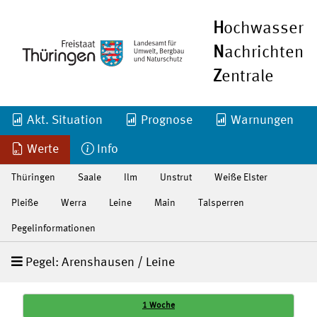
H
ochwasser
N
achrichten
Z
entrale
Akt. Situation
Prognose
Warnungen
Werte
Info
Thüringen
Saale
Ilm
Unstrut
Weiße Elster
Pleiße
Werra
Leine
Main
Talsperren
Pegelinformationen
Pegel: Arenshausen / Leine
1 Woche