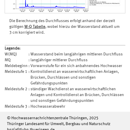
Die Berechnung des Durchflusses erfolgt anhand der derzeit
gültigen
W-Q Tabelle
, wobei hierzu der Wasserstand aktuell um
3 cm korrigiert wird.
Legende:
W(MQ)
:
Wasserstand beim langjährigen mittleren Durchfluss
MQ
:
langjähriger mittlerer Durchfluss
Meldebeginn
:
Vorwarnstufe für ein sich anbahnendes Hochwasser
Meldestufe 1
:
Kontrolldienst an wasserwirtschaftlichen Anlagen,
Brücken, Durchlässen und sonstigen
Gefährdungspunkten
Meldestufe 2
:
ständiger Wachdienst an wasserwirtschaftlichen
Anlagen und Kontrolldienst an Brücken, Durchlässen
und sonstigen Gefährdungspunkten
Meldestufe 3
:
Hochwasserabwehr
© Hochwassernachrichtenzentrale Thüringen, 2025
Thüringer Landesamt für Umwelt, Bergbau und Naturschutz
hnz(at)tlubn.thueringen.de