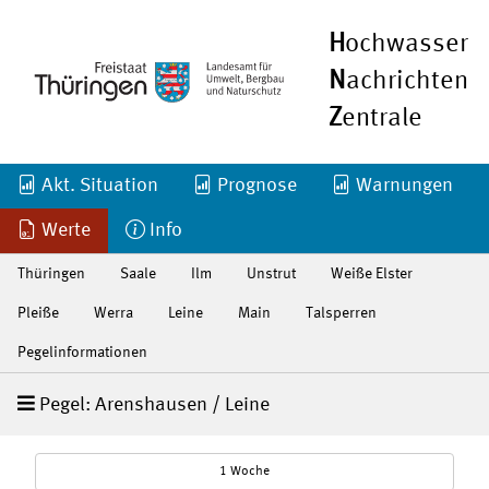
H
ochwasser
N
achrichten
Z
entrale
Akt. Situation
Prognose
Warnungen
Werte
Info
Thüringen
Saale
Ilm
Unstrut
Weiße Elster
Pleiße
Werra
Leine
Main
Talsperren
Pegelinformationen
Pegel: Arenshausen / Leine
1 Woche